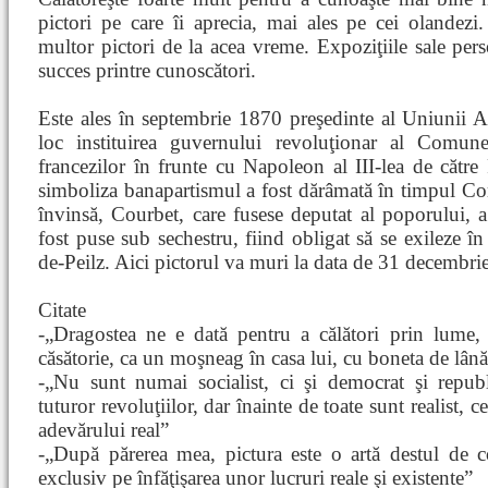
pictori pe care îi aprecia, mai ales pe cei olandezi.
multor pictori de la acea vreme. Expoziţiile sale per
succes printre cunoscători.
Este ales în septembrie 1870 preşedinte al Uniunii Art
loc instituirea guvernului revoluţionar al Comun
francezilor în frunte cu Napoleon al III-lea de căt
simboliza banapartismul a fost dărâmată în timpul 
învinsă, Courbet, care fusese deputat al poporului, a
fost puse sub sechestru, fiind obligat să se exileze în
de-Peilz. Aici pictorul va muri la data de 31 decembri
Citate
-„Dragostea ne e dată pentru a călători prin lume,
căsătorie, ca un moşneag în casa lui, cu boneta de lân
-„Nu sunt numai socialist, ci şi democrat şi republ
tuturor revoluţiilor, dar înainte de toate sunt realist, 
adevărului real”
-„După părerea mea, pictura este o artă destul de c
exclusiv pe înfăţişarea unor lucruri reale şi existente”