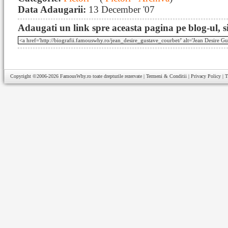
Data Adaugarii:
13 December '07
Adaugati un link spre aceasta pagina pe blog-ul, si
Copyright ©2006-2026
FamousWhy.ro
toate drepturile rezervate |
Termeni & Conditii
|
Privacy Policy
|
T