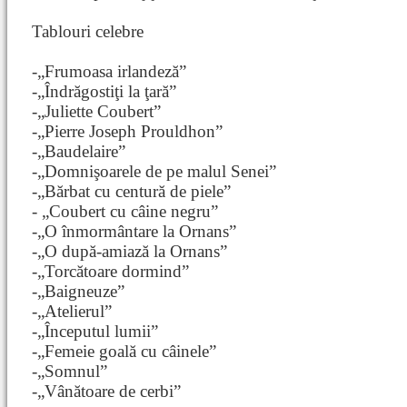
Tablouri celebre
-„Frumoasa irlandeză”
-„Îndrăgostiţi la ţară”
-„Juliette Coubert”
-„Pierre Joseph Prouldhon”
-„Baudelaire”
-„Domnişoarele de pe malul Senei”
-„Bărbat cu centură de piele”
- „Coubert cu câine negru”
-„O înmormântare la Ornans”
-„O după-amiază la Ornans”
-„Torcătoare dormind”
-„Baigneuze”
-„Atelierul”
-„Începutul lumii”
-„Femeie goală cu câinele”
-„Somnul”
-„Vânătoare de cerbi”