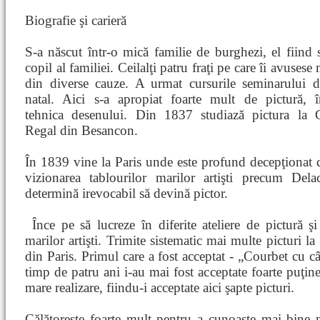
Biografie şi carieră
S-a născut într-o mică familie de burghezi, el fiind 
copil al familiei. Ceilalţi patru fraţi pe care îi avusese
din diverse cauze. A urmat cursurile seminarului d
natal. Aici s-a apropiat foarte mult de pictură, 
tehnica desenului. Din 1837 studiază pictura la C
Regal din Besancon.
În 1839 vine la Paris unde este profund decepţionat de
vizionarea tablourilor marilor artişti precum Dela
determină irevocabil să devină pictor.
Înce
pe să lucreze în diferite ateliere de pictură 
marilor artişti. Trimite sistematic mai multe picturi la
din Paris. Primul care a fost acceptat - „Courbet cu c
timp de patru ani i-au mai fost acceptate foarte puţi
mare realizare, fiindu-i acceptate aici şapte picturi.
Călătoreşte foarte mult pentru a cunoaşte mai bine na