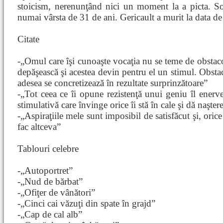
stoicism, nerenunţând nici un moment la a picta. So
numai vârsta de 31 de ani. Gericault a murit la data d
Citate
-„Omul care îşi cunoaşte vocaţia nu se teme de obstacole
depăşească şi acestea devin pentru el un stimul. Obstaco
adesea se concretizează în rezultate surprinzătoare”
-„Tot ceea ce îi opune rezistenţă unui geniu îl enervea
stimulativă care învinge orice îi stă în cale şi dă naşte
-„Aspiraţiile mele sunt imposibil de satisfăcut şi, oric
fac altceva”
Tablouri celebre
-„Autoportret”
-„Nud de bărbat”
-„Ofiţer de vânători”
-„Cinci cai văzuţi din spate în grajd”
-„Cap de cal alb”