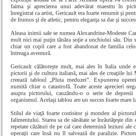
faima şi aprecierea unui adevărat maestru în pic
înregistrat ca artist, Gericault era foarte renumit şi pen
de frumos şi de atletic, pentru eleganţa sa dar şi succes
Aleasa inimii sale se numea Alexandrine-Modeste Caru
mult nici mai puţin tânăra soţie a unchiului său. Din s
chiar un copil care a fost abandonat de familia cel
întreaga aventură.
Gericault călătoreşte mult, mai ales în Italia unde 
pictorii şi de cultura italiană, mai ales de creaţiile lu
creează tabloul „Pluta meduzei”. Expunerea operei 
numită chiar o catastrofă. Toate aceste aprecieri ne
asupra pictorului, cauzându-o o serie de depresii
organismul. Acelaşi tablou are un succes foarte mare 
Stilul de viaţă foarte costisitor şi monden al pictoru
falimentului. Starea sa de sănătate se înrăutăţeşte din
repetate căzături de pe cal care determină leziuni ale
operaţii care însă nu îl salvează de paralizie. Picto