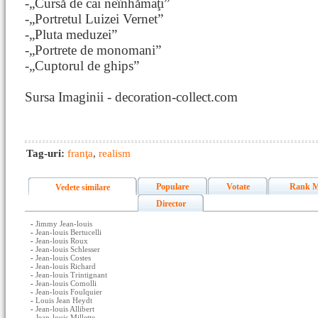
-„Cursă de cai neînhămaţi”
-„Portretul Luizei Vernet”
-„Pluta meduzei”
-„Portrete de monomani”
-„Cuptorul de ghips”
Sursa Imaginii - decoration-collect.com
Tag-uri:
franţa
,
realism
Populare
Votate
Rank M
Vedete similare
Director
-
Jimmy Jean-louis
-
Jean-louis Bertucelli
-
Jean-louis Roux
-
Jean-louis Schlesser
-
Jean-louis Costes
-
Jean-louis Richard
-
Jean-louis Trintignant
-
Jean-louis Comolli
-
Jean-louis Foulquier
-
Louis Jean Heydt
-
Jean-louis Allibert
-
Jean-louis Millette