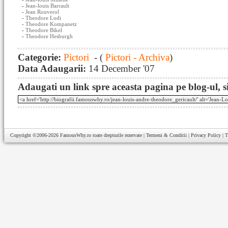
-
Jean-louis Barrault
-
Jean Rouverol
-
Theodore Lodi
-
Theodore Kompanetz
-
Theodore Bikel
-
Theodore Hesburgh
Categorie:
Pictori
- (
Pictori - Archiva
)
Data Adaugarii:
14 December '07
Adaugati un link spre aceasta pagina pe blog-ul, si
Copyright ©2006-2026
FamousWhy.ro
toate drepturile rezervate |
Termeni & Conditii
|
Privacy Policy
|
T