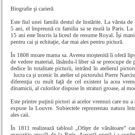
Biografie şi carieră
Este fiul unei familii destul de înstărite. La vârsta de
5 ani, el împreună cu familia sa se mută la Paris. La
15 ani este înscris la liceul de renume Royal. Îşi mani
pentru cai şi echitaţie, dar mai ales pentru pictură.
În 1808 moare mama sa. Averea moştenită îi oferă lipsa
de vedere material, lăsându-l liber să se preocupe de p
dedice în totalitate picturii, intrând în atelierul pic
lucra ca şi ucenic în atelier
ul pictorului Pierre Narcis
diferenţia cu mult faţă de cel existent la acea vreme
dinamicii, al culorilor dispuse în straturi groase, al mo
Este printre puţinii pictori ai acelor vremuri care nu a 
expuse la Louvre. Subiectele reprezentau natura între
ales caii.
În 1811 realizează tabloul „Ofiţer de vânătoare” ca
expoziţie anuală de la Paris. Această operă i-a confer