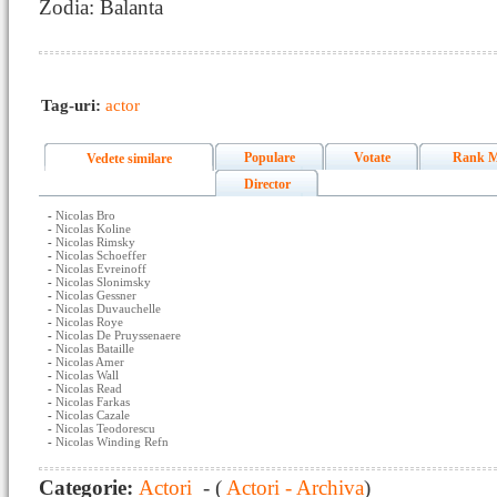
Zodia: Balanta
Tag-uri:
actor
Populare
Votate
Rank M
Vedete similare
Director
-
Nicolas Bro
-
Nicolas Koline
-
Nicolas Rimsky
-
Nicolas Schoeffer
-
Nicolas Evreinoff
-
Nicolas Slonimsky
-
Nicolas Gessner
-
Nicolas Duvauchelle
-
Nicolas Roye
-
Nicolas De Pruyssenaere
-
Nicolas Bataille
-
Nicolas Amer
-
Nicolas Wall
-
Nicolas Read
-
Nicolas Farkas
-
Nicolas Cazale
-
Nicolas Teodorescu
-
Nicolas Winding Refn
Categorie:
Actori
- (
Actori - Archiva
)