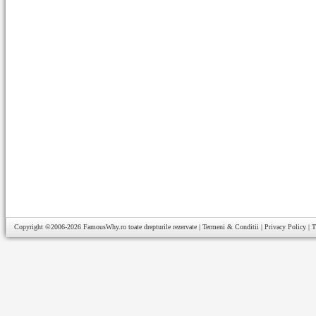
Copyright ©2006-2026
FamousWhy.ro
toate drepturile rezervate |
Termeni & Conditii
|
Privacy Policy
|
T