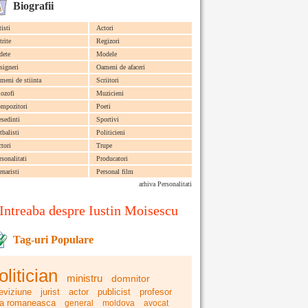
Biografii
tisti
Actori
trite
Regizori
dete
Modele
signeri
Oameni de afaceri
meni de stiinta
Scriitori
lozofi
Muzicieni
mpozitori
Poeti
esedinti
Sportivi
tbalisti
Politicieni
ctori
Trupe
rsonalitati
Producatori
enaristi
Personal film
arhiva Personalitati
Intreaba despre Iustin Moisescu
Tag-uri Populare
olitician
ministru
domnitor
leviziune
jurist
actor
publicist
profesor
ra romaneasca
general
moldova
avocat