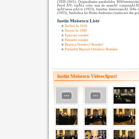
(1939-1941), Originalitatea parabolelor MÃ¢ntuitorul
Pavel ÅŸi viaÅ£a celor mai de seamÄƒ comunitÄƒÅ£i c
apÄƒrarea pÄƒcii (1953), Ierarhia bisericeascÄƒ Ã®n 
(1955), Simbolica lui Hristu Andrutsos (traducere din g
Iustin Moisescu Liste
Na?teri în 1910
Decese în 1986
Episcopi români
Patriarhi români
Biserica Ortodox? Român?
Patriarhii Bisericii Ortodoxe Române
Iustin Moisescu Videoclipuri