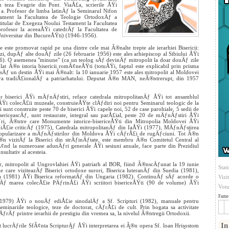
 teza Evagrie din Pont. ViaÅ£a, scrierile ÅŸi
n
a. Profesor de limba latinÄƒ la Seminarul Nifon
ament la Facultatea de Teologie OrtodoxÄƒ a
tular de Exegeza Noului Testament la Facultatea
ofesor la aceeaÅŸi catedrÄƒ la Facultatea de
Universitar din BucureÅŸti) (1946-1956).
 este promovat rapid pe una dintre cele mai Ã®nalte trepte ale ierarhiei Bisericii:
zi, dupÄƒ alte douÄƒ zile (26 februarie 1956) este ales arhiepiscop al Sibiului ÅŸi
56). O asemenea "minune" (ca un teolog sÄƒ devinÄƒ mitropolit la doar douÄƒ zile
t Ã®n istoria bisericii romÃ¢neÅŸti (totuÅŸi, faptul este explicabil prin prisma
sÄƒ un destin ÅŸi mai Ã®nalt: la 10 ianuarie 1957 este ales mitropolit al Moldovei
ra tradiÅ£ionalÄƒ a patriarhatului. Deputat Ã®n MAN, neÃ®ntrerupt, din 1957
r biserici ÅŸi mÄƒnÄƒstiri, reface catedrala mitropolitanÄƒ ÅŸi tot ansamblul
 ÅŸi colecÅ£ii muzeale, construieÅŸte clÄƒdiri noi pentru Seminarul teologic de la
sunt construite peste 70 de biserici ÅŸi capele noi, 52 de case parohiale, 5 sedii de
ericeascÄƒ, sunt restaurate, integral sau parÅ£ial, peste 20 de mÄƒnÄƒstiri ÅŸi
ri, Ã®ntre care Monumente istorice-bisericeÅŸti din Mitropolia Moldovei ÅŸi
ediÅ£ie criticÄƒ (1975), Catedrala mitropolitanÄƒ din IaÅŸi (1977), MÄƒnÄƒstirea
pularizare a mÄƒnÄƒstirilor din Moldova ÅŸi cÄƒrÅ£i de rugÄƒciuni. Tot Ã®n
 vizitÄƒ la Biserici din strÄƒinÄƒtate, este membru Ã®n Comitetul Central al
pÃ¢nd la numeroase adunÄƒri generale ÅŸi sesiuni anuale, face parte din Prezidiul
ultativ al acesteia.
r, mitropolit al Ungrovlahiei ÅŸi patriarh al BOR, fiind Ã®nscÄƒunat la 19 iunie
Stati
 care viziteazÄƒ Biserici ortodoxe surori, Biserica luteranÄƒ din Suedia (1981),
eva (1981) ÅŸi Biserica reformatÄƒ din Ungaria (1982). ContinuÄƒ sÄƒ acorde o
Vizi
iazÄƒ marea colecÅ£ie PÄƒrinÅ£i ÅŸi scriitori bisericeÅŸti (90 de volume) ÅŸi
Votu
Fame 
979) ÅŸi o nouÄƒ ediÅ£ie sinodalÄƒ a Sf. Scripturi (1982), manuale pentru
ariile teologice, teze de doctorat, cÄƒrÅ£i de cult. Prin bogata sa activitate
ƒ printre ierarhii de prestigiu din vremea sa, la nivelul Ã®ntregii Ortodoxii.
In
at lucrÄƒrile SfÃ¢nta ScripturÄƒ ÅŸi interpretarea ei Ã®n opera Sf. loan Hrisostom