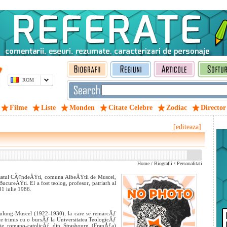
ROM
Filme
Liste
Monden
Citate Celebre
Zodiac
Director
[editeaza]
Home
/
Biografii
/
Personalitati
n satul CÃ¢ndeÅŸti, comuna AlbeÅŸtii de Muscel,
BucureÅŸti. El a fost teolog, profesor, patriarh al
1 iulie 1986.
lung-Muscel (1922-1930), la care se remarcÄƒ
ste trimis cu o bursÄƒ la Universitatea TeologicÄƒ
gie romano-catolicÄƒ din Strasbourg (FranÅ£a)