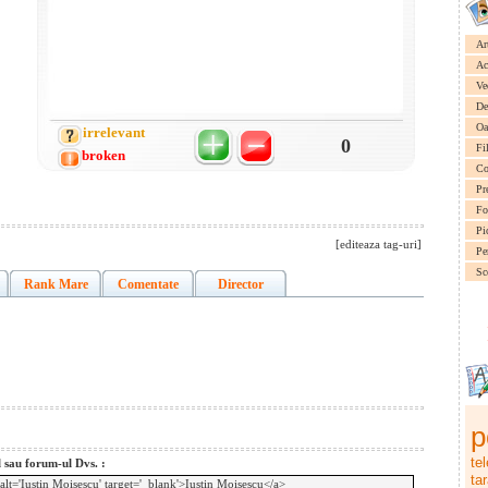
Ar
Ac
Ve
De
Oa
irrelevant
0
Fi
broken
Co
Pr
Fo
Pi
[editeaza tag-uri]
Pe
Sc
Rank Mare
Comentate
Director
p
te
l sau forum-ul Dvs. :
ta