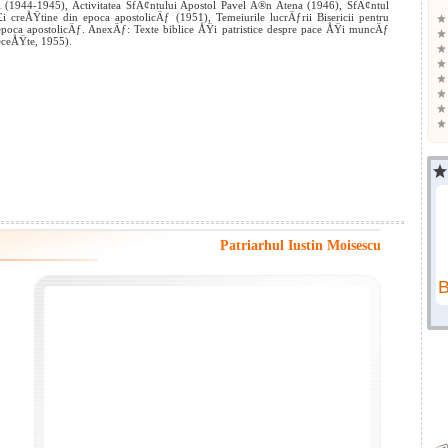
ui (1944-1945), Activitatea SfÃ¢ntului Apostol Pavel Ã®n Atena (1946), SfÃ¢ntul
reÅŸtine din epoca apostolicÄƒ (1951), Temeiurile lucrÄƒrii Bisericii pentru
epoca apostolicÄƒ. AnexÄƒ: Texte biblice ÅŸi patristice despre pace ÅŸi muncÄƒ
receÅŸte, 1955).
Patriarhul Iustin Moisescu