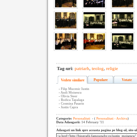
Tag-uri:
patriarh
,
teolog
,
religie
Populare
Votate
Vedete similare
-
Filip Mucenic Iustin
-
Andi Moisescu
-
Olivia Steer
-
Rodica Tapalaga
-
Cosmina Pasarin
-
Justin Capra
Categorie:
Personalitati
- (
Personalitati - Archiva
)
Data Adaugarii:
14 February '11
Adaugati un link spre aceasta pagina pe blog-ul, site-u