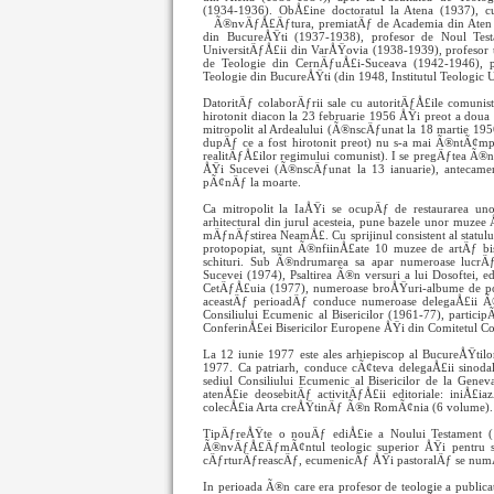
(1934-1936). ObÅ£ine doctoratul la Atena (1937), cu
Ã®nvÄƒÅ£Äƒtura, premiatÄƒ de Academia din Ate
din BucureÅŸti (1937-1938), profesor de Noul Test
UniversitÄƒÅ£ii din VarÅŸovia (1938-1939), profesor ti
de Teologie din CernÄƒuÅ£i-Suceava (1942-1946), pr
Teologie din BucureÅŸti (din 1948, Institutul Teologic 
DatoritÄƒ colaborÄƒrii sale cu autoritÄƒÅ£ile comuniste
hirotonit diacon la 23 februarie 1956 ÅŸi preot a doua 
mitropolit al Ardealului (Ã®nscÄƒunat la 18 martie 19
dupÄƒ ce a fost hirotonit preot) nu s-a mai Ã®ntÃ¢mpla
realitÄƒÅ£ilor regimului comunist). I se pregÄƒtea Ã®n
ÅŸi Sucevei (Ã®nscÄƒunat la 13 ianuarie), antecame
pÃ¢nÄƒ la moarte.
Ca mitropolit la IaÅŸi se ocupÄƒ de restaurarea uno
arhitectural din jurul acesteia, pune bazele unor muzee
mÄƒnÄƒstirea NeamÅ£. Cu sprijinul consistent al statului 
protopopiat, sunt Ã®nfiinÅ£ate 10 muzee de artÄƒ bis
schituri. Sub Ã®ndrumarea sa apar numeroase lucrÄƒ
Sucevei (1974), Psaltirea Ã®n versuri a lui Dosoftei, 
CetÄƒÅ£uia (1977), numeroase broÅŸuri-albume de po
aceastÄƒ perioadÄƒ conduce numeroase delegaÅ£ii Ã®n
Consiliului Ecumenic al Bisericilor (1961-77), partici
ConferinÅ£ei Bisericilor Europene ÅŸi din Comitetul Cons
La 12 iunie 1977 este ales arhiepiscop al BucureÅŸtilo
1977. Ca patriarh, conduce cÃ¢teva delegaÅ£ii sinodale
sediul Consiliului Ecumenic al Bisericilor de la Gen
atenÅ£ie deosebitÄƒ activitÄƒÅ£ii editoriale: iniÅ£
colecÅ£ia Arta creÅŸtinÄƒ Ã®n RomÃ¢nia (6 volume).
TipÄƒreÅŸte o nouÄƒ ediÅ£ie a Noului Testament (1
Ã®nvÄƒÅ£ÄƒmÃ¢ntul teologic superior ÅŸi pentru semin
cÄƒrturÄƒreascÄƒ, ecumenicÄƒ ÅŸi pastoralÄƒ se numÄƒrÄ
In perioada Ã®n care era profesor de teologie a public