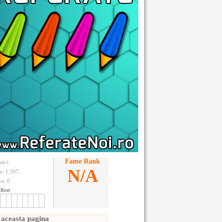
Fame Rank
stici:
N/A
te: 1,597
ri:
0
Riser
 aceasta pagina