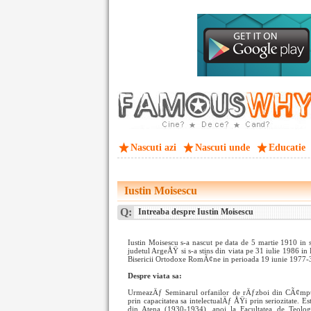
Nascuti azi
Nascuti unde
Educatie
Iustin Moisescu
Q:
Intreaba despre Iustin Moisescu
Iustin Moisescu s-a nascut pe data de 5 martie 1910 i
judetul ArgeÅŸ si s-a stins din viata pe 31 iulie 1986 in 
Bisericii Ortodoxe RomÃ¢ne in perioada 19 iunie 1977-3
Despre viata sa:
UrmeazÄƒ Seminarul orfanilor de rÄƒzboi din CÃ¢mpu
prin capacitatea sa intelectualÄƒ ÅŸi prin seriozitate. E
din Atena (1930-1934), apoi la Facultatea de Teolo