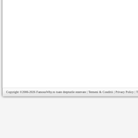
Copyright ©2006-2026
FamousWhy.ro
toate drepturile rezervate |
Termeni & Conditii
|
Privacy Policy
|
T