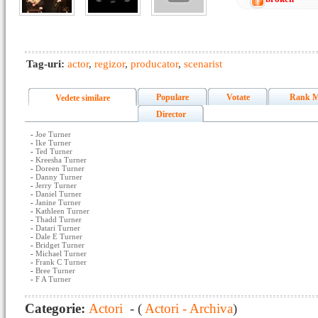
Tag-uri:
actor
,
regizor
,
producator
,
scenarist
Populare
Votate
Rank M
Vedete similare
Director
-
Joe Turner
-
Ike Turner
-
Ted Turner
-
Kreesha Turner
-
Doreen Turner
-
Danny Turner
-
Jerry Turner
-
Daniel Turner
-
Janine Turner
-
Kathleen Turner
-
Thadd Turner
-
Datari Turner
-
Dale E Turner
-
Bridget Turner
-
Michael Turner
-
Frank C Turner
-
Bree Turner
-
F A Turner
Categorie:
Actori
- (
Actori - Archiva
)