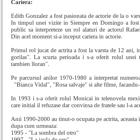
Cariera:
Edith Gonzalez a fost pasionata de actorie de la o vars
In timpul unei vizite in Siempre en Domingo a fost 
public sa interpreteze un rol alaturi de actorul Rafa
Din acel moment si-a inceput cariera in actorie.
Primul rol jucat de actrita a fost la varsta de 12 ani, 
gorilas". La scurta perioada i s-a oferit rolul unei 
tambien lloran".
Pe parcursul anilor 1970-1980 a interpretat numeroa
"Bianca Vidal", "Rosa salvaje" si alte filme, facandu
In 1993 i s-a oferit rolul Monicai in telenovela mex
care initial il refuzase dar convinsa de fratele sau l-a ac
Anii 1990-2000 au tinut-o ocupata pe actrita, aceasta i
dupa cum urmeaza:
1995 - "La sombra del otro"
1997 - "La jaula de oro"