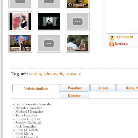
irrelevant
broken
Tag-uri:
actrita
,
telenovele
,
acasa tv
Populare
Votate
Rank M
Vedete similare
Director
-
Pedro Gonzalez Gonzalez
-
Nicholas Gonzalez
-
Michael J Gonzalez
-
Tania Gonzalez
-
Ernesto Gonzalez
-
Serafim Gonzalez
-
Rick Gonzalez
-
Edith M Xe9 Ra
-
Edith Meller
-
Edith Fitzgerald