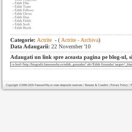
-
Edith Ellis
-
Edith Trane
-
Edith Fellows
-
Edith Clever
-
Edith Diaz
-
Edith Fields
-
Edith Scob
-
Edith Bruck
Categorie:
Actrite
- (
Actrite - Archiva
)
Data Adaugarii:
22 November '10
Adaugati un link spre aceasta pagina pe blog-ul, si
Copyright ©2006-2026
FamousWhy.ro
toate drepturile rezervate |
Termeni & Conditii
|
Privacy Policy
|
T