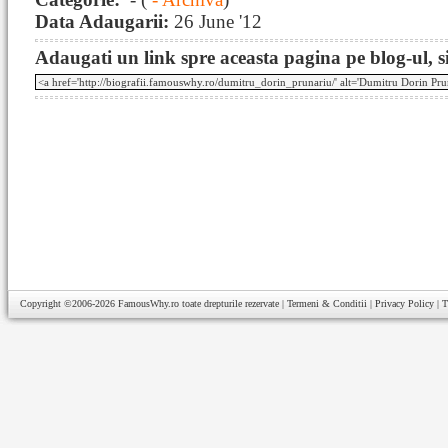
Data Adaugarii:
26 June '12
Adaugati un link spre aceasta pagina pe blog-ul, si
Copyright ©2006-2026
FamousWhy.ro
toate drepturile rezervate |
Termeni & Conditii
|
Privacy Policy
|
T