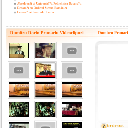
Absolven?i ai Universit??ii Politehnica Bucure?ti
Decora?i cu Ordinul Steaua României
Laurea?i ai Premiului Lenin
Dumitru Dorin Prunariu Videoclipuri
Dumitru Prunari
irrelevant