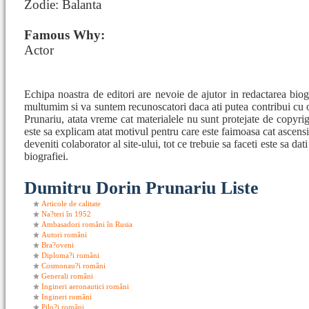
Zodie: Balanta
Famous Why:
Actor
Echipa noastra de editori are nevoie de ajutor in redactarea bio
multumim si va suntem recunoscatori daca ati putea contribui cu 
Prunariu, atata vreme cat materialele nu sunt protejate de copyrigh
este sa explicam atat motivul pentru care este faimoasa cat ascensi
deveniti colaborator al site-ului, tot ce trebuie sa faceti este sa da
biografiei.
Dumitru Dorin Prunariu Liste
Articole de calitate
Na?teri în 1952
Ambasadori români în Rusia
Autori români
Bra?oveni
Diploma?i români
Cosmonau?i români
Generali români
Ingineri aeronautici români
Ingineri români
Pilo?i români