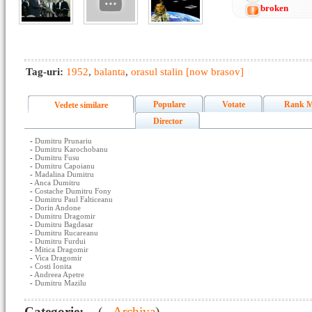
broken
Tag-uri:
1952
,
balanta
,
orasul stalin [now brasov]
Populare
Votate
Rank M
Vedete similare
Director
-
Dumitru Prunariu
-
Dumitru Karochobanu
-
Dumitru Fusu
-
Dumitru Capoianu
-
Madalina Dumitru
-
Anca Dumitru
-
Costache Dumitru Fony
-
Dumitru Paul Falticeanu
-
Dorin Andone
-
Dumitru Dragomir
-
Dumitru Bagdasar
-
Dumitru Rucareanu
-
Dumitru Furdui
-
Mitica Dragomir
-
Vica Dragomir
-
Costi Ionita
-
Andreea Apetre
-
Dumitru Mazilu
Categorie:
- (
- Archiva
)