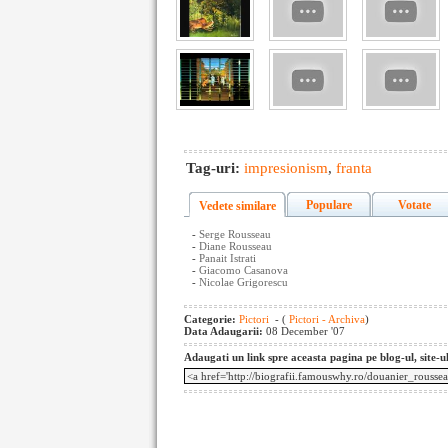
Tag-uri:
impresionism
,
franta
Populare
Votate
Vedete similare
-
Serge Rousseau
-
Diane Rousseau
-
Panait Istrati
-
Giacomo Casanova
-
Nicolae Grigorescu
Categorie:
Pictori
- (
Pictori - Archiva
)
Data Adaugarii:
08 December '07
Adaugati un link spre aceasta pagina pe blog-ul, site-u