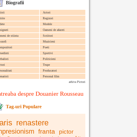
Biografii
tisti
Actori
trite
Regizori
dete
Modele
signeri
Oameni de afaceri
meni de stiinta
Scriitori
lozofi
Muzicieni
mpozitori
Poeti
esedinti
Sportivi
tbalisti
Politicieni
ctori
Trupe
rsonalitati
Producatori
enaristi
Personal film
arhiva Pictori
ntreaba despre Douanier Rousseau
Tag-uri Populare
aris
renastere
mpresionism
franta
pictor