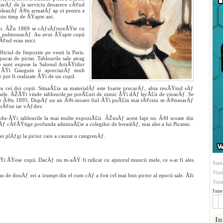
farÄƒ de la serviciu deoarece cÃ¢nd
®nroleazÄƒ Ã®n armatÄƒ ap
oi pentru a
iu timp de ÅŸapte ani.
or. ÃŽn 1869 se cÄƒsÄƒtoreÅŸte cu
ƒ pulmonarÄƒ. Au avut ÅŸapte copii
cÃ¢nd erau mici.
ciul de Impozite pe venit la Paris.
at de pictat. Tablourile sale atrag
 sunt expuse la Salonul ArtiÅŸtilor
 ÅŸi Gauguin ii apreciazÄƒ mult
 pot fi realizate ÅŸi de un copil.
cei doi copii. SituaÅ£ia sa materialÄƒ este foarte precarÄƒ, abia reuÅŸind sÄƒ
le. ÃŽÅŸi vinde tablourile pe preÅ£uri de nimic ÅŸi dÄƒ lecÅ£ii de vioarÄƒ. Se
sse Ã®n 1895. DupÄƒ un an Ã®i moare fiul ÅŸi puÅ£in mai tÃ¢rziu se Ã®nsoarÄƒ
ƒmÃ¢ne iar vÄƒduv.
du-ÅŸi tablourile la mai multe expoziÅ£ii. ÃŽnsÄƒ acest fapt nu Ã®l scoate din
sÄƒ cÃ¢ÅŸtige profunda admiraÅ£ie a colegilor de breaslÄƒ, mai ales a lui Picasso.
ei plÄƒgi la picior care a cauzat o cangrenÄƒ.
 ÅŸese copii. DacÄƒ nu m-aÅŸ fi ridicat cu ajutorul muncii mele, ce s-ar fi ales
Stati
Vizi
 de douÄƒ ori a irumpt din el cum cÄƒ a fost cel mai bun pictor al epocii sale. Åži
Votu
Fame 
In