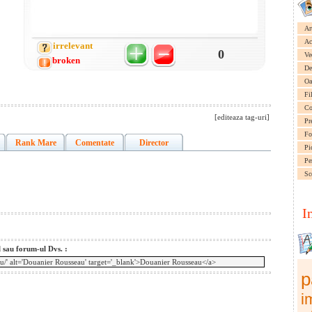
Ar
Ac
irrelevant
0
Ve
broken
De
Oa
Fi
Co
[editeaza tag-uri]
Pr
Fo
Rank Mare
Comentate
Director
Pi
Pe
Sc
I
l sau forum-ul Dvs. :
p
i