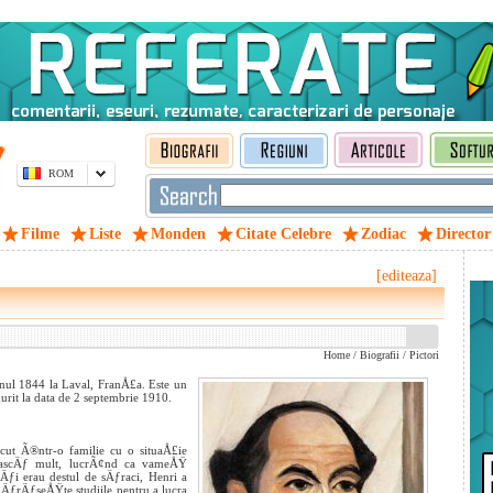
ROM
Filme
Liste
Monden
Citate Celebre
Zodiac
Director
[editeaza]
Home
/
Biografii
/
Pictori
ul 1844 la Laval, FranÅ£a. Este un
rit la data de 2 septembrie 1910.
scut Ã®ntr-o familie cu o situaÅ£ie
eascÄƒ mult, lucrÃ¢nd ca vameÅŸ
ƒi erau destul de sÄƒraci, Henri a
ÄƒrÄƒseÅŸte studiile pentru a lucra