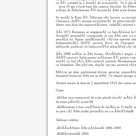
ca ÅŸi contabil la o firmÄƒ de avocaturÄƒ. Va fi dat a
avea 19 ani a furat bani din casieria biroului. Se Ã
scÄƒpa de Ã®nchisoare ÅŸi lucreazÄƒ Ã®n acest domen
Se mutÄƒ la Paris ÅŸi Ã®ncepe sÄƒ lucreze ca execut
Clemence, deÅŸi aceasta era bolnavÄƒ de tuberculozÄ
dintre care doar doi supravieÅ£uiesc, ceilalÅ£i murind 
ÃŽn 1971 Rousseau se angajeazÄƒ ca funcÅ£ionar la Ofi
AceastÄƒ perioadÄƒ corespunde cu cea Ã®n care s-a apuc
atenÅ£ia lui Signac mulÅ£umitÄƒ cÄƒruia operele sale
IndependenÅ£i. DeÅŸi pictorii Puvis de Chavanne
tablourile, publicul i le batjocoreÅŸte afirmÃ¢nd cÄƒ ele
ÃŽn 1888 soÅ£ia sa Ã®i moare, lÄƒsÃ¢ndu-l singur cu 
Ã®ÅŸi procure banii pentru mÃ¢ncare ÅŸi pentru vopse
mutÄƒ cu fiul sÄƒu Ã®n cartierul parizian Montparna
cu Josephine. Din pÄƒcate, dupÄƒ opt ani, pictorul rÄ
MÄƒcar pe plan profesional devine apreciat, expunÃ¢n
dezastrul financiar Ã®n are se aflÄƒ. Cu timpul ajunge 
Artistul moare la data de 2 septembrie 1910 din cauza un
Citate
-â€žAm avut nenorocul de a-mi pierde douÄƒ soÅ£ii ÅŸi
de mine pÃ¢nÄƒ acum?â€
-â€žRousseau a fost conÅŸtient de forÅ£a sa. O datÄƒ sau
se pare cÄƒ Ã®n multe privinÅ£e nu s-a Ã®nÅŸelatâ€
Tablouri celebre
-â€žÃŽntÃ¢lnire Ã®n pÄƒdureâ€ 1886-1890
-â€žRÄƒzboiulâ€ 1894