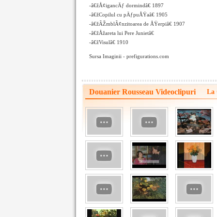
-â€žÅ¢igancÄƒ dormindâ€ 1897
-â€žCopilul cu pÄƒpuÅŸaâ€ 1905
-â€žÃŽmblÃ¢nzitoarea de ÅŸerpiâ€ 1907
-â€žÅžareta lui Pere Junietâ€
-â€žVisulâ€ 1910
Sursa Imaginii - prefigurations.com
Douanier Rousseau Videoclipuri
La 