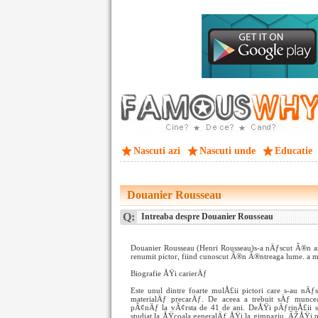
Nascuti azi
Nascuti unde
Educatie
Douanier Rousseau
Q:
Intreaba despre Douanier Rousseau
Douanier Rousseau (Henri Rousseau)s-a nÄƒscut Ã®n an
renumit pictor, fiind cunoscut Ã®n Ã®ntreaga lume. a mu
Biografie ÅŸi carierÄƒ
Este unul dintre foarte mulÅ£ii pictori care s-au nÄƒ
materialÄƒ precarÄƒ. De aceea a trebuit sÄƒ munc
pÃ¢nÄƒ la vÃ¢rsta de 41 de ani. DeÅŸi pÄƒrinÅ£ii sÄ
studiat la ÅŸcoala generalÄƒ ÅŸi la gimnaziu. ÃŽÅŸi p