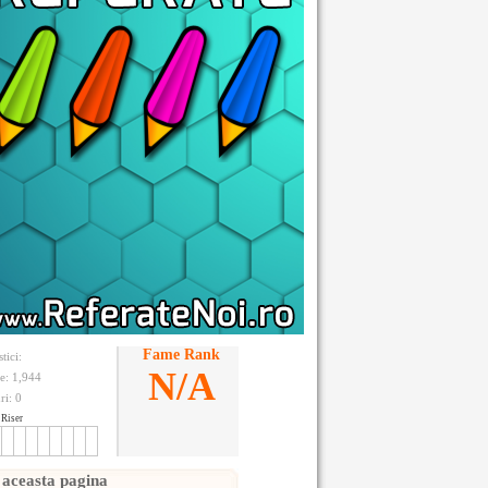
Fame Rank
stici:
N/A
te: 1,944
ri:
0
Riser
 aceasta pagina