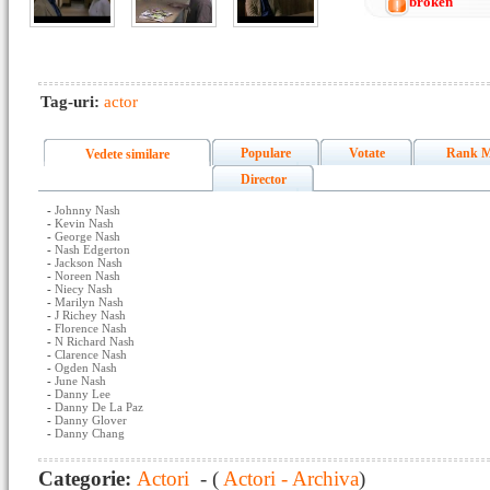
broken
Tag-uri:
actor
Populare
Votate
Rank M
Vedete similare
Director
-
Johnny Nash
-
Kevin Nash
-
George Nash
-
Nash Edgerton
-
Jackson Nash
-
Noreen Nash
-
Niecy Nash
-
Marilyn Nash
-
J Richey Nash
-
Florence Nash
-
N Richard Nash
-
Clarence Nash
-
Ogden Nash
-
June Nash
-
Danny Lee
-
Danny De La Paz
-
Danny Glover
-
Danny Chang
Categorie:
Actori
- (
Actori - Archiva
)