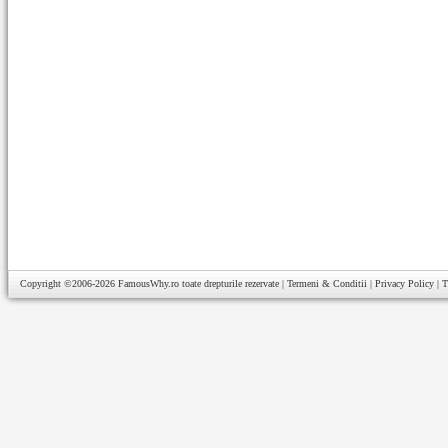
Copyright ©2006-2026
FamousWhy.ro
toate drepturile rezervate |
Termeni & Conditii
|
Privacy Policy
|
T