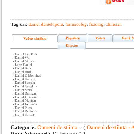
broken
Tag-uri:
daniel danielopolu
,
farmacolog
,
fiziolog
,
clinician
Populare
Votate
Rank M
Vedete similare
Director
-
Daniel Dae Kim
-
Daniel Wu
-
Daniel Munoz
-
Leon Daniel
-
Daniel Karr
-
Daniel Bruhl
-
Daniel D Monahan
-
Daniel Henson
-
Daniel Sunjata
-
Daniel Langlois
-
Daniel Stern
-
Daniel Berrigan
-
Daniel J Travanti
-
Daniel Mcvicar
-
Daniel Johnston
-
Daniel Pilon
-
Daniel Roebuck
-
Daniel Hatkoff
Categorie:
Oameni de stiinta
- (
Oameni de stiinta - 
Data Adaugarii:
12 January '12