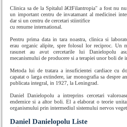
Clinica sa de la Spitalul â€žFilantropia" a fost nu n
un important centru de invatamant al medicinei inte
dar si un centru de cercetari stiintifice
cu renume international.
Pentru prima data in tara noastra, clinica si laborat
erau organic alipite, spre folosul lor reciproc. Un 
rasunet au avut cercetarile lui Danielopolu as
mecanismului de producere si a terapiei unor boli de 
Metoda lui de tratara a insuficientei cardiace cu do
capatat o larga extindere, iar monografia sa despre an
publicata integral, in 1927, la Leningrad.
Daniel Danielopolu a intreprins cercetari valoroa
endemice si a altor boli. El a elaborat o teorie unitar
organismului prin intermediul sistemului nervos veget
Daniel Danielopolu Liste