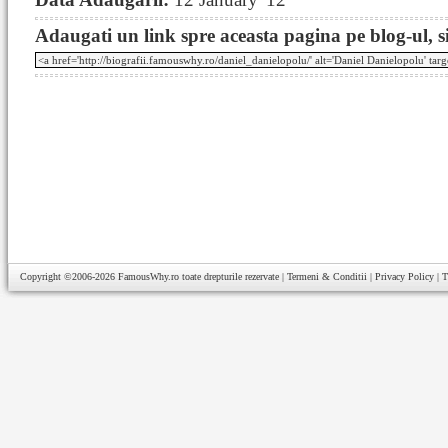
Adaugati un link spre aceasta pagina pe blog-ul, si
Copyright ©2006-2026
FamousWhy.ro
toate drepturile rezervate |
Termeni & Conditii
|
Privacy Policy
|
T