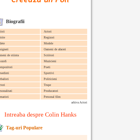
Biografii
tisti
Actori
trite
Regizori
dete
Modele
signeri
Oameni de afaceri
meni de stiinta
Scriitori
lozofi
Muzicieni
mpozitori
Poeti
esedinti
Sportivi
tbalisti
Politicieni
ctori
Trupe
rsonalitati
Producatori
enaristi
Personal film
arhiva Actori
Intreaba despre Colin Hanks
Tag-uri Populare