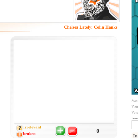
Chelsea Lately: Colin Hanks
Stati
Vizi
Votu
Fame 
irrelevant
0
broken
In