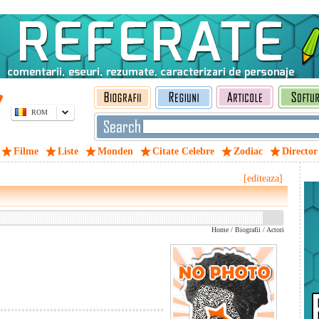
ROM
Filme
Liste
Monden
Citate Celebre
Zodiac
Director
[editeaza]
Home
/
Biografii
/
Actori