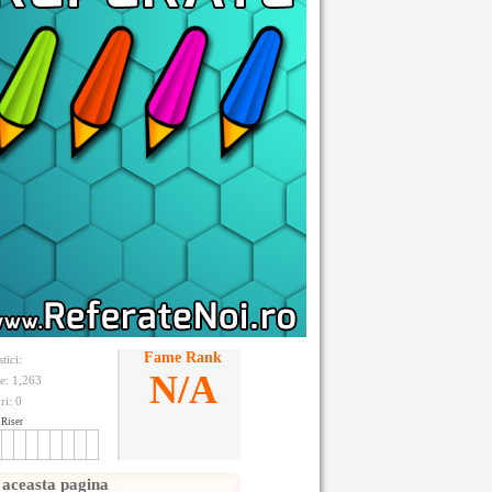
Fame Rank
stici:
N/A
te: 1,263
ri:
0
Riser
 aceasta pagina