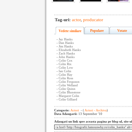
Tag-uri:
actor
,
producator
Populare
Votate
Vedete similare
-
Jay Hanks
-
Dan Hanks
-
Jim Hanks
-
Elizabeth Hanks
-
Zach Hanks
-
John Hanks
-
Colin Cox
-
Colin Rix
-
Colin Low
-
Ian Colin
-
Colin Hay
-
Colin Ross
-
Colin Ferguson
-
Colin Welland
-
Colin Quinn
-
Colin Blunstone
-
Margaret Colin
-
Colin Gilliard
Categorie:
Actori
- (
Actori - Archiva
)
Data Adaugarii:
13 September '10
Adaugati un link spre aceasta pagina pe blog-ul, site-u