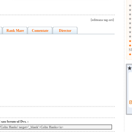
[editeaza tag-uri]
Rank Mare
Comentate
Director
S
l sau forum-ul Dvs. :