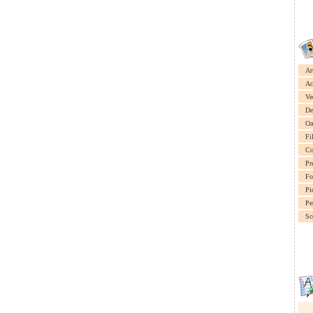
Ar
Ac
Ve
De
Oa
Fi
Co
Pr
Fo
Pi
Pe
Sc