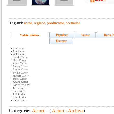
Tag-uri:
actor
,
regizor
,
producator
,
scenarist
Populare
Votate
Rank M
Vedete similare
Director
-
Jim Carter
-
Ann Carter
-
Will Carter
-
Lynda Carter
-
Nick Carter
-
Myra Carter
-
Aaron Carter
-
Jimmy Carter
-
Bridie Carter
-
Hubert Carter
-
Stacy Carter
-
Krysta Carter
-
Carter Jenkins
-
Terry Carter
-
Finn Carter
-
T K Carter
-
John Carter
-
Carter Burns
Categorie:
Actori
- (
Actori - Archiva
)