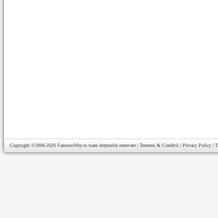
Copyright ©2006-2026
FamousWhy.ro
toate drepturile rezervate |
Termeni & Conditii
|
Privacy Policy
|
T