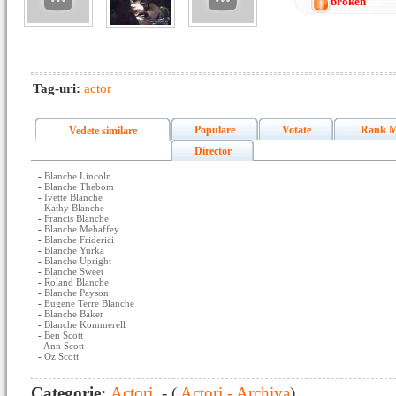
broken
Tag-uri:
actor
Populare
Votate
Rank M
Vedete similare
Director
-
Blanche Lincoln
-
Blanche Thebom
-
Ivette Blanche
-
Kathy Blanche
-
Francis Blanche
-
Blanche Mehaffey
-
Blanche Friderici
-
Blanche Yurka
-
Blanche Upright
-
Blanche Sweet
-
Roland Blanche
-
Blanche Payson
-
Eugene Terre Blanche
-
Blanche Baker
-
Blanche Kommerell
-
Ben Scott
-
Ann Scott
-
Oz Scott
Categorie:
Actori
- (
Actori - Archiva
)