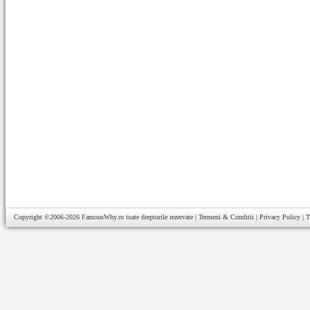
Copyright ©2006-2026
FamousWhy.ro
toate drepturile rezervate |
Termeni & Conditii
|
Privacy Policy
|
T