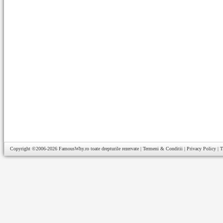
Copyright ©2006-2026
FamousWhy.ro
toate drepturile rezervate |
Termeni & Conditii
|
Privacy Policy
|
T