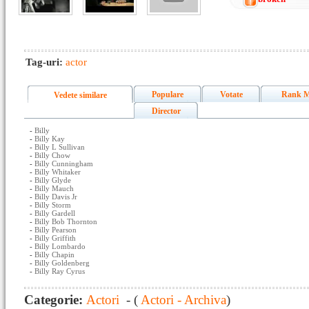
Tag-uri:
actor
Populare
Votate
Rank M
Vedete similare
Director
-
Billy
-
Billy Kay
-
Billy L Sullivan
-
Billy Chow
-
Billy Cunningham
-
Billy Whitaker
-
Billy Glyde
-
Billy Mauch
-
Billy Davis Jr
-
Billy Storm
-
Billy Gardell
-
Billy Bob Thornton
-
Billy Pearson
-
Billy Griffith
-
Billy Lombardo
-
Billy Chapin
-
Billy Goldenberg
-
Billy Ray Cyrus
Categorie:
Actori
- (
Actori - Archiva
)