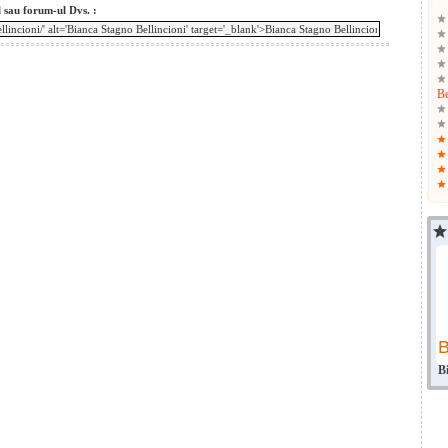
l sau forum-ul Dvs. :
Be
B