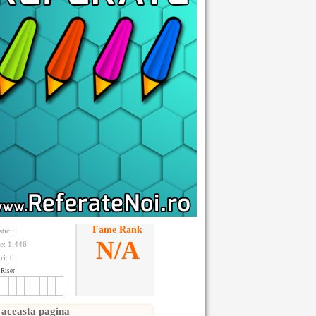
Fame Rank
stici:
N/A
te: 1,446
ri:
0
Riser
 aceasta pagina