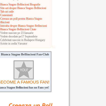
Bianca Stagno Bellincioni Biografie
Site-uri despre Bianca Stagno Bellincioni
Tab-uri utile
Comentarii
Creeaza un poll pentru Bianca Stagno
llincioni
Intreaba despre Bianca Stagno Bellincioni
Bianca Stagno Bellincioni Citate
Vedete nascute pe 23 Ianuarie
Vedete decedate pe17 Septembrie
Celebritati nascute in Budapest
Hungary
Actrite in zodia Varsator
Bianca Stagno Bellincioni Fan-Club
BECOME A FAMOUS FAN!
ianca Stagno Bellincioni has no Fans yet!