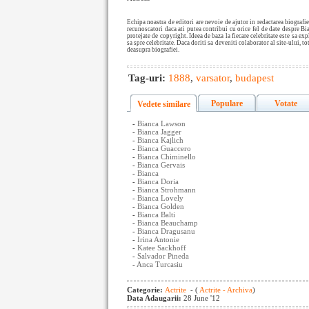
Echipa noastra de editori are nevoie de ajutor in redactarea biograf
recunoscatori daca ati putea contribui cu orice fel de date despre Bi
protejate de copyright. Ideea de baza la fiecare celebritate este sa e
sa spre celebritate. Daca doriti sa deveniti colaborator al site-ului, tot
deasupra biografiei.
Tag-uri:
1888
,
varsator
,
budapest
Populare
Votate
Vedete similare
-
Bianca Lawson
-
Bianca Jagger
-
Bianca Kajlich
-
Bianca Guaccero
-
Bianca Chiminello
-
Bianca Gervais
-
Bianca
-
Bianca Doria
-
Bianca Strohmann
-
Bianca Lovely
-
Bianca Golden
-
Bianca Balti
-
Bianca Beauchamp
-
Bianca Dragusanu
-
Irina Antonie
-
Katee Sackhoff
-
Salvador Pineda
-
Anca Turcasiu
Categorie:
Actrite
- (
Actrite - Archiva
)
Data Adaugarii:
28 June '12