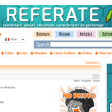
ROM
Filme
Liste
Monden
Citate Celebre
Zodiac
Director
[editeaza]
Home
/
Biografii
/
Actrite
8 in Budapest.
980.