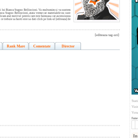
iei lui Bianca Stagno Bellincioni. Va multumim si va suntem
anca Stagno Bellincioni, atata vreme cat materialele nu sunt
xplicam atat motivul pentru care este faimoasa cat ascensiunea
 ce trebuie sa faceti este sa dati click pe link-ul [editeaza] de
[editeaza tag-uri]
Rank Mare
Comentate
Director
Stati
Vizi
Votu
Fame 
In