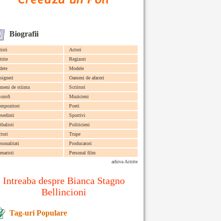
Biografii
tisti
Actori
trite
Regizori
dete
Modele
signeri
Oameni de afaceri
meni de stiinta
Scriitori
lozofi
Muzicieni
mpozitori
Poeti
esedinti
Sportivi
tbalisti
Politicieni
ctori
Trupe
rsonalitati
Producatori
enaristi
Personal film
arhiva Actrite
Intreaba despre Bianca Stagno
Bellincioni
Tag-uri Populare