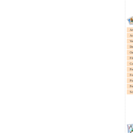
Ar
Ac
Ve
De
Oa
Fi
Co
Pr
Fo
Pi
Pe
Sc