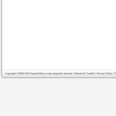
Copyright ©2006-2026
FamousWhy.ro
toate drepturile rezervate |
Termeni & Conditii
|
Privacy Policy
|
T