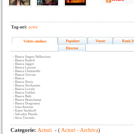
Tag-uri:
actor
Populare
Votate
Rank M
Vedete similare
Director
-
Bianca Stagno Bellincioni
-
Bianca Kajlich
-
Bianca Jagger
-
Bianca Lawson
-
Bianca Chiminello
-
Bianca Gervais
-
Bianca
-
Bianca Doria
-
Bianca Strohmann
-
Bianca Lovely
-
Bianca Golden
-
Bianca Balti
-
Bianca Beauchamp
-
Bianca Dragusanu
-
Irina Antonie
-
Katee Sackhoff
-
Salvador Pineda
-
Anca Turcasiu
Categorie:
Actori
- (
Actori - Archiva
)