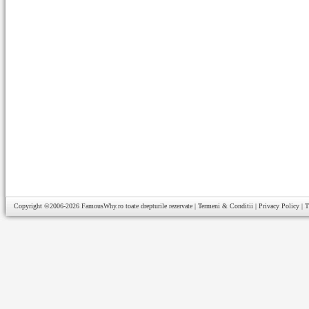
Copyright ©2006-2026
FamousWhy.ro
toate drepturile rezervate |
Termeni & Conditii
|
Privacy Policy
|
T