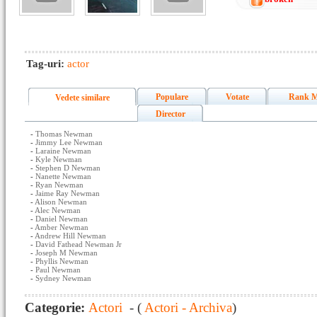
Tag-uri:
actor
Populare
Votate
Rank M
Vedete similare
Director
-
Thomas Newman
-
Jimmy Lee Newman
-
Laraine Newman
-
Kyle Newman
-
Stephen D Newman
-
Nanette Newman
-
Ryan Newman
-
Jaime Ray Newman
-
Alison Newman
-
Alec Newman
-
Daniel Newman
-
Amber Newman
-
Andrew Hill Newman
-
David Fathead Newman Jr
-
Joseph M Newman
-
Phyllis Newman
-
Paul Newman
-
Sydney Newman
Categorie:
Actori
- (
Actori - Archiva
)