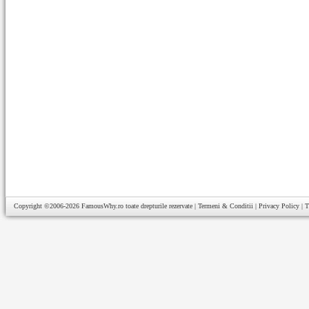
Copyright ©2006-2026
FamousWhy.ro
toate drepturile rezervate |
Termeni & Conditii
|
Privacy Policy
|
T