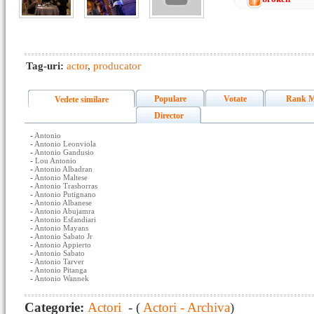
Tag-uri:
actor
,
producator
Populare
Votate
Rank M
Vedete similare
Director
-
Antonio
-
Antonio Leonviola
-
Antonio Gandusio
-
Lou Antonio
-
Antonio Albadran
-
Antonio Maltese
-
Antonio Trashorras
-
Antonio Putignano
-
Antonio Albanese
-
Antonio Abujamra
-
Antonio Esfandiari
-
Antonio Mayans
-
Antonio Sabato Jr
-
Antonio Appierto
-
Antonio Sabato
-
Antonio Tarver
-
Antonio Pitanga
-
Antonio Wannek
Categorie:
Actori
- (
Actori - Archiva
)