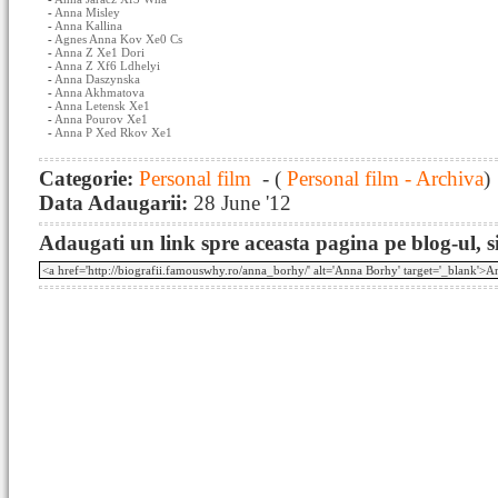
-
Anna Misley
-
Anna Kallina
-
Agnes Anna Kov Xe0 Cs
-
Anna Z Xe1 Dori
-
Anna Z Xf6 Ldhelyi
-
Anna Daszynska
-
Anna Akhmatova
-
Anna Letensk Xe1
-
Anna Pourov Xe1
-
Anna P Xed Rkov Xe1
Categorie:
Personal film
- (
Personal film - Archiva
)
Data Adaugarii:
28 June '12
Adaugati un link spre aceasta pagina pe blog-ul, si