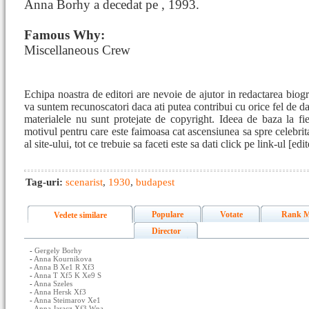
Anna Borhy a decedat pe , 1993.
Famous Why:
Miscellaneous Crew
Echipa noastra de editori are nevoie de ajutor in redactarea bio
va suntem recunoscatori daca ati putea contribui cu orice fel de 
materialele nu sunt protejate de copyright. Ideea de baza la fie
motivul pentru care este faimoasa cat ascensiunea sa spre celebrita
al site-ului, tot ce trebuie sa faceti este sa dati click pe link-ul [e
Tag-uri:
scenarist
,
1930
,
budapest
Populare
Votate
Rank M
Vedete similare
Director
-
Gergely Borhy
-
Anna Kournikova
-
Anna B Xe1 R Xf3
-
Anna T Xf5 K Xe9 S
-
Anna Szeles
-
Anna Hersk Xf3
-
Anna Steimarov Xe1
-
Anna Jaracz Xf3 Wna