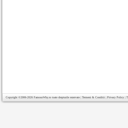
Copyright ©2006-2026
FamousWhy.ro
toate drepturile rezervate |
Termeni & Conditii
|
Privacy Policy
|
T