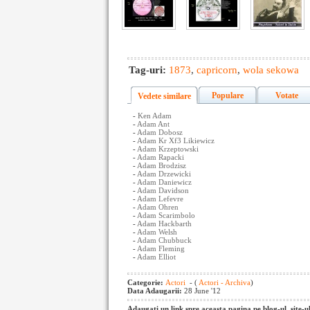
Tag-uri:
1873
,
capricorn
,
wola sekowa
Populare
Votate
Vedete similare
-
Ken Adam
-
Adam Ant
-
Adam Dobosz
-
Adam Kr Xf3 Likiewicz
-
Adam Krzeptowski
-
Adam Rapacki
-
Adam Brodzisz
-
Adam Drzewicki
-
Adam Daniewicz
-
Adam Davidson
-
Adam Lefevre
-
Adam Ohren
-
Adam Scarimbolo
-
Adam Hackbarth
-
Adam Welsh
-
Adam Chubbuck
-
Adam Fleming
-
Adam Elliot
Categorie:
Actori
- (
Actori - Archiva
)
Data Adaugarii:
28 June '12
Adaugati un link spre aceasta pagina pe blog-ul, site-u