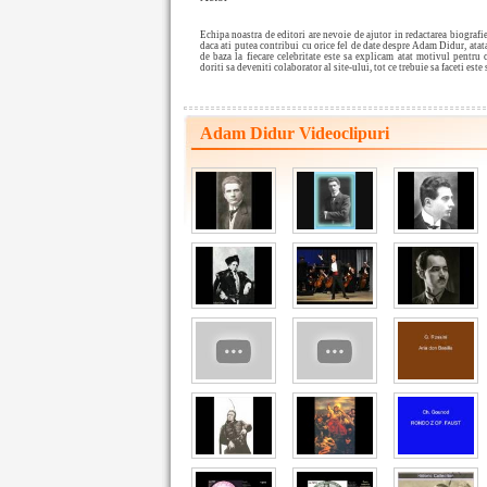
Echipa noastra de editori are nevoie de ajutor in redactarea biogra
daca ati putea contribui cu orice fel de date despre Adam Didur, atat
de baza la fiecare celebritate este sa explicam atat motivul pentru 
doriti sa deveniti colaborator al site-ului, tot ce trebuie sa faceti este
Adam Didur Videoclipuri