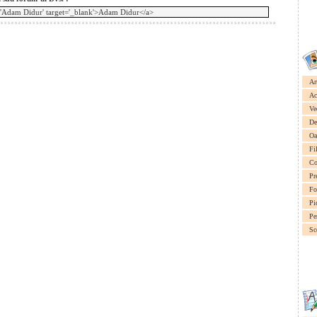
Ar
Ac
Ve
De
Oa
Fi
Co
Pr
Fo
Pi
Pe
Sc