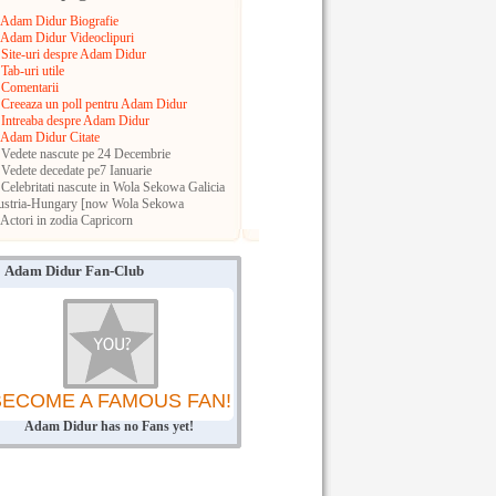
Adam Didur Biografie
Adam Didur Videoclipuri
Site-uri despre Adam Didur
Tab-uri utile
Comentarii
Creeaza un poll pentru Adam Didur
Intreaba despre Adam Didur
Adam Didur Citate
Vedete nascute pe 24 Decembrie
Vedete decedate pe7 Ianuarie
Celebritati nascute in Wola Sekowa
Galicia
ustria-Hungary [now Wola Sekowa
Actori in zodia Capricorn
Adam Didur Fan-Club
BECOME A FAMOUS FAN!
Adam Didur has no Fans yet!