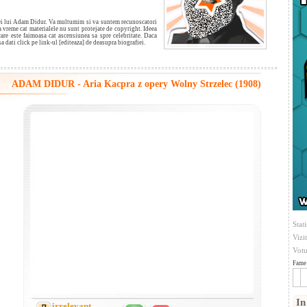
fiei lui Adam Didur. Va multumim si va suntem recunoscatori
a vreme cat materialele nu sunt protejate de copyright. Ideea
care este faimoasa cat ascensiunea sa spre celebritate. Daca
 sa dati click pe link-ul [editeaza] de deasupra biografiei.
ADAM DIDUR - Aria Kacpra z opery Wolny Strzelec (1908)
Stati
Vizi
Votu
Fame 
In
irrelevant