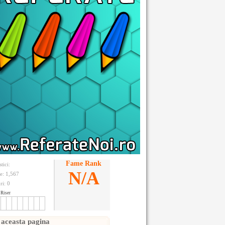
Fame Rank
stici:
N/A
te: 1,567
ri:
0
Riser
 aceasta pagina