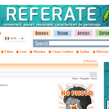
ROM
Filme
Liste
Monden
Citate Celebre
Zodiac
Director
[editeaza]
Home
/
Biografii
/
Actori
Sekowa.