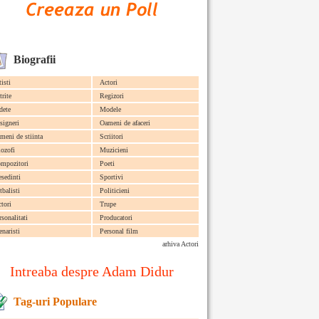
Biografii
tisti
Actori
trite
Regizori
dete
Modele
signeri
Oameni de afaceri
meni de stiinta
Scriitori
lozofi
Muzicieni
mpozitori
Poeti
esedinti
Sportivi
tbalisti
Politicieni
ctori
Trupe
rsonalitati
Producatori
enaristi
Personal film
arhiva Actori
Intreaba despre Adam Didur
Tag-uri Populare