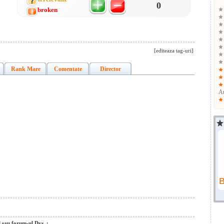
0
broken
[editeaza tag-uri]
Rank Mare
Comentate
Director
A
l sau forum-ul Dvs. :