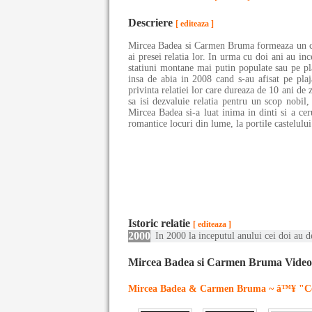
Descriere
[ editeaza ]
Mircea Badea si Carmen Bruma formeaza un cupl
ai presei relatia lor. In urma cu doi ani au in
statiuni montane mai putin populate sau pe plaj
insa de abia in 2008 cand s-au afisat pe pla
privinta relatiei lor care dureaza de 10 ani de z
sa isi dezvaluie relatia pentru un scop nobil
Mircea Badea si-a luat inima in dinti si a cer
romantice locuri din lume, la portile castelulu
Istoric relatie
[ editeaza ]
2000
In 2000 la inceputul anului cei doi au d
Mircea Badea si Carmen Bruma Video
Mircea Badea & Carmen Bruma ~ â™¥ "Ce