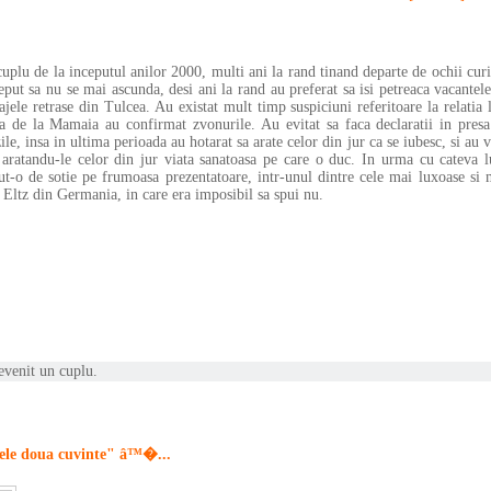
u de la inceputul anilor 2000, multi ani la rand tinand departe de ochii curi
ceput sa nu se mai ascunda, desi ani la rand au preferat sa isi petreaca vacantele
ele retrase din Tulcea. Au existat mult timp suspiciuni referitoare la relatia l
ja de la Mamaia au confirmat zvonurile. Au evitat sa faca declaratii in presa
ile, insa in ultima perioada au hotarat sa arate celor din jur ca se iubesc, si au v
, aratandu-le celor din jur viata sanatoasa pe care o duc. In urma cu cateva l
ut-o de sotie pe frumoasa prezentatoare, intr-unul dintre cele mai luxoase si 
i Eltz din Germania, in care era imposibil sa spui nu.
evenit un cuplu.
le doua cuvinte" â™�...