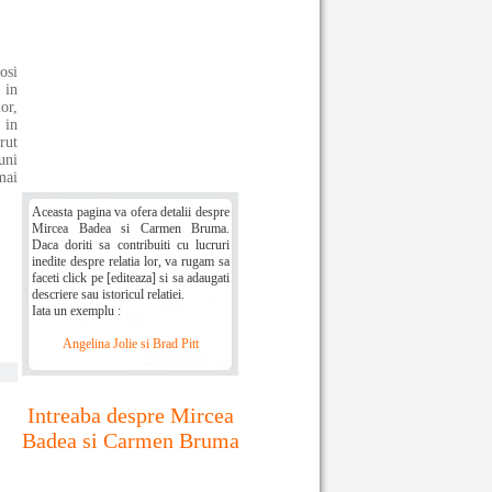
osi
 in
or,
 in
rut
uni
mai
Aceasta pagina va ofera detalii despre
Mircea Badea si Carmen Bruma.
Daca doriti sa contribuiti cu lucruri
inedite despre relatia lor, va rugam sa
faceti click pe [editeaza] si sa adaugati
descriere sau istoricul relatiei.
Iata un exemplu :
Angelina Jolie si Brad Pitt
Intreaba despre Mircea
Badea si Carmen Bruma