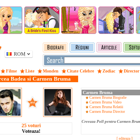
ROM
Filme
Liste
Monden
Citate Celebre
Zodiac
Director
rcea Badea si Carmen Bruma
Carmen Bruma
Carmen Bruma Biografie
Carmen Bruma Video
Carmen Bruma Relatiii
Carmen Bruma Director
Creeaza Poll pentru Carmen Bru
25 voturi
Voteaza!
[ editeaza ]