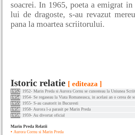
soacrei. In 1965, poeta a emigrat in F
lui de dragoste, s-au revazut mereu
pana la moartea scriitorului.
Istoric relatie
[ editeaza ]
1952
1952- Marin Preda si Aurora Cornu se cunosteau la Uniunea Scriit
1954
1954- Se regaseau la Viata Romaneasca, in acelasi an o cerea de so
1955
1955- S-au casatorit in Bucuresti
1958
1958- Aurora l-a parasit pe Marin Preda
1959
1959- Au divortat oficial
Marin Preda Relatii
•
Aurora Cornu si Marin Preda