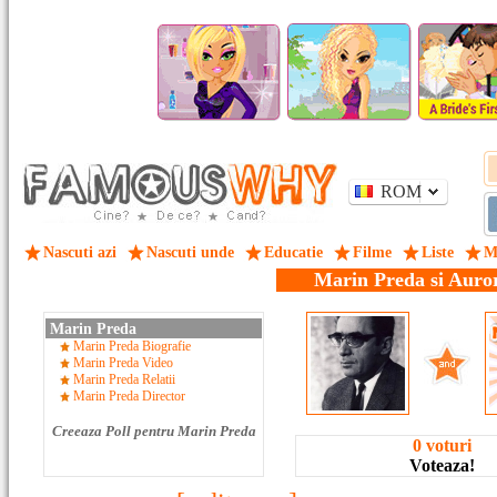
ROM
Nascuti azi
Nascuti unde
Educatie
Filme
Liste
M
Marin Preda si Auro
Marin Preda
Marin Preda Biografie
Marin Preda Video
Marin Preda Relatii
Marin Preda Director
Creeaza Poll pentru Marin Preda
0 voturi
Voteaza!