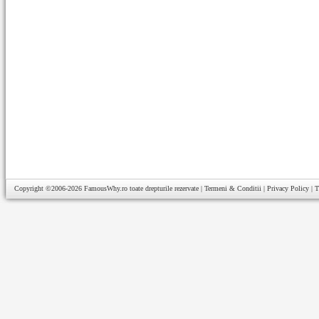
Copyright ©2006-2026
FamousWhy.ro
toate drepturile rezervate |
Termeni & Conditii
|
Privacy Policy
|
T