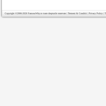
Copyright ©2006-2026
FamousWhy.ro
toate drepturile rezervate |
Termeni & Conditii
|
Privacy Policy
|
T