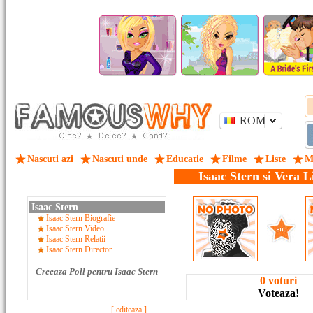
ROM
Nascuti azi
Nascuti unde
Educatie
Filme
Liste
M
Isaac Stern si Vera L
Isaac Stern
Isaac Stern Biografie
Isaac Stern Video
Isaac Stern Relatii
Isaac Stern Director
Creeaza Poll pentru Isaac Stern
0 voturi
Voteaza!
[ editeaza ]