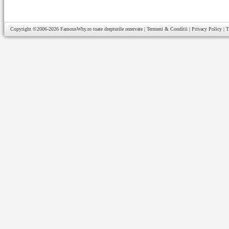
Copyright ©2006-2026
FamousWhy.ro
toate drepturile rezervate |
Termeni & Conditii
|
Privacy Policy
|
T