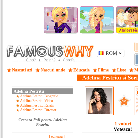
ROM
Nascuti azi
Nascuti unde
Educatie
Filme
Liste
M
Adelina Pestritu si Sor
Adelina Pestritu
Adelina Pestritu Biografie
Adelina Pestritu Video
Adelina Pestritu Relatii
Adelina Pestritu Director
Creeaza Poll pentru Adelina
1 voturi
Pestritu
Voteaza!
[ editeaza ]