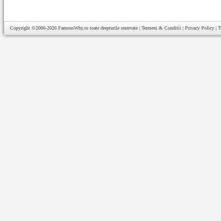
Copyright ©2006-2026
FamousWhy.ro
toate drepturile rezervate |
Termeni & Conditii
|
Privacy Policy
|
T